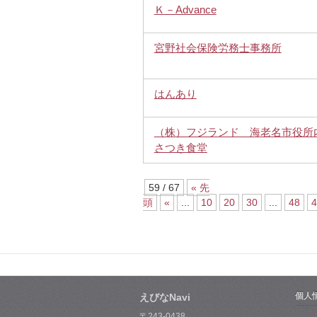
Ｋ－Advance
宮野社会保険労務士事務所
はんあり
（株）フジランド 海老名市役
さつき食堂
59 / 67
« 先
頭
«
...
10
20
30
...
48
4
個人
えびなNavi
〒243-0438