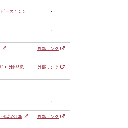
リーピース１０２
-
-
6
外部リンク
ﾋﾟｭｰﾀ開発気
外部リンク
-
-
ﾏﾝ海老名105
外部リンク