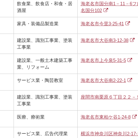
飲食業、飲食店・和食・居
海老名市国分南1－11－6
酒屋
名国分102
家具・装備品製造業
海老名市今里3-25-41
建設業、識別工事業、塗装
海老名市大谷南3-12-38
工事業
建設業、一般土木建築工事
海老名市上今泉5-31-5
業、リフォーム
サービス業・陶芸教室
海老名市大谷南2-22-1
建設業、識別工事業、塗装
座間市南栗原６丁目２２－
工事業
医療、療術業
海老名市東柏ケ谷1-24-8
サービス業、広告代理業
横浜市神奈川区神奈川2-17-