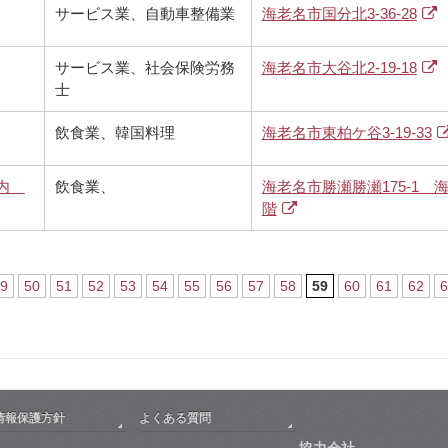
サービス業、自動車整備業
海老名市国分北3-36-28
サービス業、社会保険労務
海老名市大谷北2-19-18
士
飲食業、韓国料理
海老名市東柏ケ谷3-19-33
所内
飲食業、
海老名市勝瀬勝瀬175-1 
階
9
50
51
52
53
54
55
56
57
58
59
60
61
62
6
情報保護方針
よくある質問