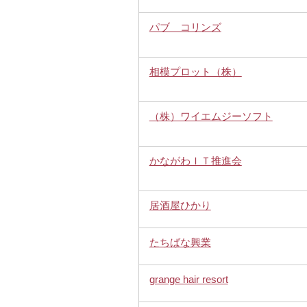
パブ コリンズ
相模プロット（株）
（株）ワイエムジーソフト
かながわＩＴ推進会
居酒屋ひかり
たちばな興業
grange hair resort