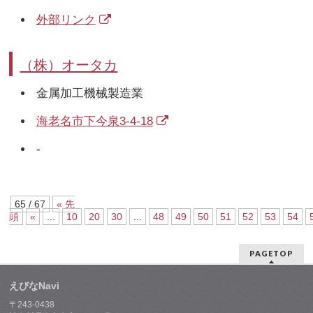
外部リンク
（株）オータカ
金属加工機械製造業
海老名市下今泉3-4-18
-
65 / 67
« 先
頭
«
...
10
20
30
...
48
49
50
51
52
53
54
PAGETOP
えびなNavi
〒243-0438