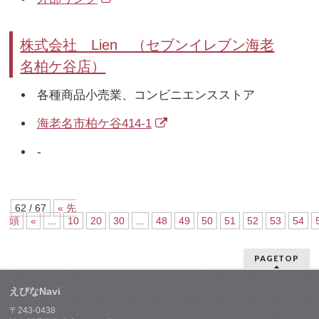
株式会社 Lien （セブンイレブン海老
名柏ケ谷店）
各種商品小売業、コンビニエンスストア
海老名市柏ケ谷414-1
-
62 / 67
« 先
頭
«
...
10
20
30
...
48
49
50
51
52
53
54
PAGETOP
えびなNavi
〒243-0438