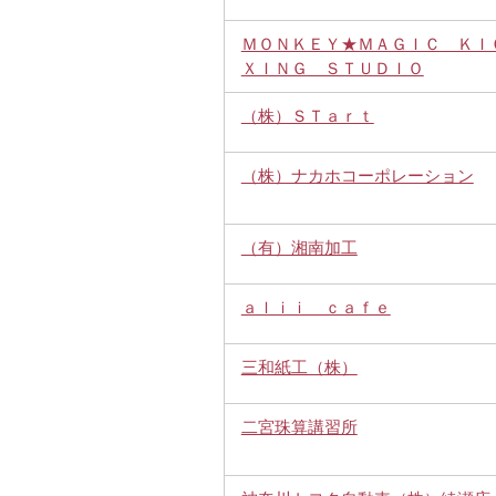
ＭＯＮＫＥＹ★ＭＡＧＩＣ ＫＩ
ＸＩＮＧ ＳＴＵＤＩＯ
（株）ＳＴａｒｔ
（株）ナカホコーポレーション
（有）湘南加工
ａｌｉｉ ｃａｆｅ
三和紙工（株）
二宮珠算講習所