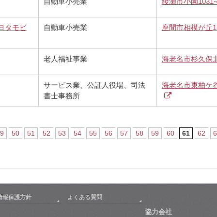
自動車小売業
綾瀬市小園1031-
ヨタモビ
自動車小売業
座間市相模が丘1-1
老人福祉事業
海老名市杉久保北2
サービス業、公証人役場、司法
海老名市東柏ケ谷2-
書士事務所
9
50
51
52
53
54
55
56
57
58
59
60
61
62
6
情報保護方針
よくある質問
協力会社