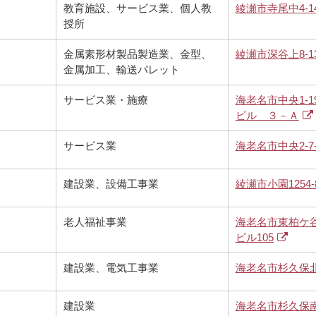
教育施設、サービス業、個人教
綾瀬市寺尾中4-14
授所
金属素形材製品製造業、金型、
綾瀬市深谷上8-13
金属加工、輸送パレット
サービス業・施療
海老名市中央1-1
ビル ３－Ａ
サービス業
海老名市中央2-7-
建設業、設備工事業
綾瀬市小園1254-
老人福祉事業
海老名市東柏ケ谷1
ビル105
建設業、電気工事業
海老名市杉久保北2
建設業
海老名市杉久保南3-