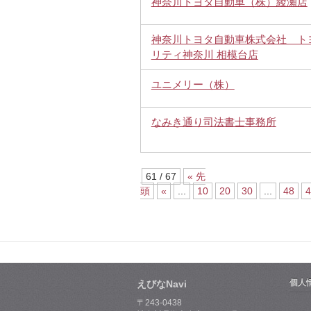
神奈川トヨタ自動車（株）綾瀬店
神奈川トヨタ自動車株式会社 ト
リティ神奈川 相模台店
ユニメリー（株）
なみき通り司法書士事務所
61 / 67
« 先
頭
«
...
10
20
30
...
48
4
個人
えびなNavi
〒243-0438